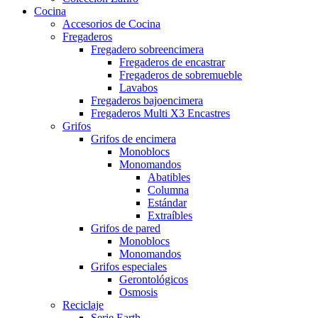
Cocina
Accesorios de Cocina
Fregaderos
Fregadero sobreencimera
Fregaderos de encastrar
Fregaderos de sobremueble
Lavabos
Fregaderos bajoencimera
Fregaderos Multi X3 Encastres
Grifos
Grifos de encimera
Monoblocs
Monomandos
Abatibles
Columna
Estándar
Extraíbles
Grifos de pared
Monoblocs
Monomandos
Grifos especiales
Gerontológicos
Osmosis
Reciclaje
Serie Earth