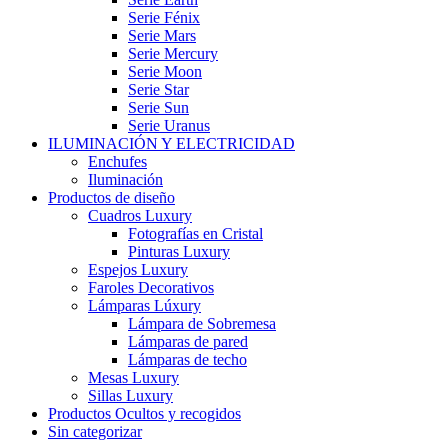
Serie Fénix
Serie Mars
Serie Mercury
Serie Moon
Serie Star
Serie Sun
Serie Uranus
ILUMINACIÓN Y ELECTRICIDAD
Enchufes
Iluminación
Productos de diseño
Cuadros Luxury
Fotografías en Cristal
Pinturas Luxury
Espejos Luxury
Faroles Decorativos
Lámparas Lúxury
Lámpara de Sobremesa
Lámparas de pared
Lámparas de techo
Mesas Luxury
Sillas Luxury
Productos Ocultos y recogidos
Sin categorizar