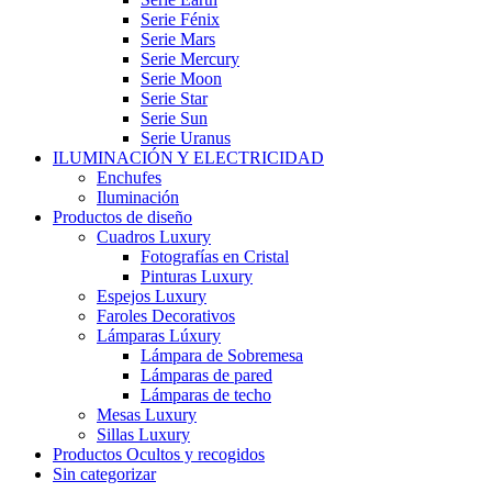
Serie Fénix
Serie Mars
Serie Mercury
Serie Moon
Serie Star
Serie Sun
Serie Uranus
ILUMINACIÓN Y ELECTRICIDAD
Enchufes
Iluminación
Productos de diseño
Cuadros Luxury
Fotografías en Cristal
Pinturas Luxury
Espejos Luxury
Faroles Decorativos
Lámparas Lúxury
Lámpara de Sobremesa
Lámparas de pared
Lámparas de techo
Mesas Luxury
Sillas Luxury
Productos Ocultos y recogidos
Sin categorizar