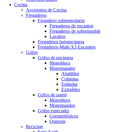
Cocina
Accesorios de Cocina
Fregaderos
Fregadero sobreencimera
Fregaderos de encastrar
Fregaderos de sobremueble
Lavabos
Fregaderos bajoencimera
Fregaderos Multi X3 Encastres
Grifos
Grifos de encimera
Monoblocs
Monomandos
Abatibles
Columna
Estándar
Extraíbles
Grifos de pared
Monoblocs
Monomandos
Grifos especiales
Gerontológicos
Osmosis
Reciclaje
Serie Earth