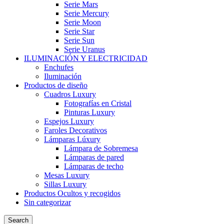
Serie Mars
Serie Mercury
Serie Moon
Serie Star
Serie Sun
Serie Uranus
ILUMINACIÓN Y ELECTRICIDAD
Enchufes
Iluminación
Productos de diseño
Cuadros Luxury
Fotografías en Cristal
Pinturas Luxury
Espejos Luxury
Faroles Decorativos
Lámparas Lúxury
Lámpara de Sobremesa
Lámparas de pared
Lámparas de techo
Mesas Luxury
Sillas Luxury
Productos Ocultos y recogidos
Sin categorizar
Search