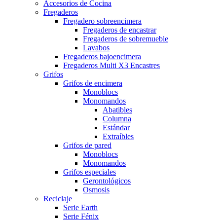
Accesorios de Cocina
Fregaderos
Fregadero sobreencimera
Fregaderos de encastrar
Fregaderos de sobremueble
Lavabos
Fregaderos bajoencimera
Fregaderos Multi X3 Encastres
Grifos
Grifos de encimera
Monoblocs
Monomandos
Abatibles
Columna
Estándar
Extraíbles
Grifos de pared
Monoblocs
Monomandos
Grifos especiales
Gerontológicos
Osmosis
Reciclaje
Serie Earth
Serie Fénix