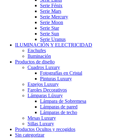
Serie Fénix
Serie Mars
Serie Mercury
Serie Moon
Serie Star
Serie Sun
Serie Uranus
ILUMINACIÓN Y ELECTRICIDAD
Enchufes
Iluminación
Productos de diseño
Cuadros Luxury
Fotografías en Cristal
Pinturas Luxury
Espejos Luxury
Faroles Decorativos
Lámparas Lúxury
Lámpara de Sobremesa
Lámparas de pared
Lámparas de techo
Mesas Luxury
Sillas Luxury
Productos Ocultos y recogidos
Sin categorizar