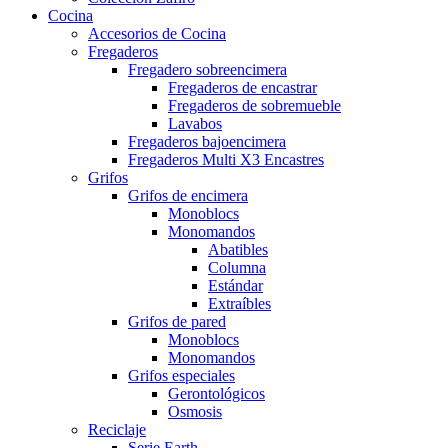
Cocina
Accesorios de Cocina
Fregaderos
Fregadero sobreencimera
Fregaderos de encastrar
Fregaderos de sobremueble
Lavabos
Fregaderos bajoencimera
Fregaderos Multi X3 Encastres
Grifos
Grifos de encimera
Monoblocs
Monomandos
Abatibles
Columna
Estándar
Extraíbles
Grifos de pared
Monoblocs
Monomandos
Grifos especiales
Gerontológicos
Osmosis
Reciclaje
Serie Earth