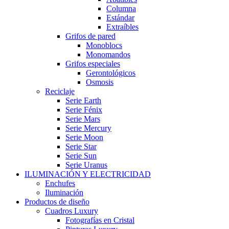
Columna
Estándar
Extraíbles
Grifos de pared
Monoblocs
Monomandos
Grifos especiales
Gerontológicos
Osmosis
Reciclaje
Serie Earth
Serie Fénix
Serie Mars
Serie Mercury
Serie Moon
Serie Star
Serie Sun
Serie Uranus
ILUMINACIÓN Y ELECTRICIDAD
Enchufes
Iluminación
Productos de diseño
Cuadros Luxury
Fotografías en Cristal