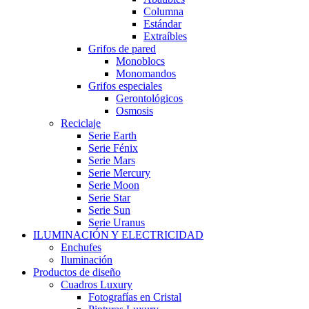
Columna
Estándar
Extraíbles
Grifos de pared
Monoblocs
Monomandos
Grifos especiales
Gerontológicos
Osmosis
Reciclaje
Serie Earth
Serie Fénix
Serie Mars
Serie Mercury
Serie Moon
Serie Star
Serie Sun
Serie Uranus
ILUMINACIÓN Y ELECTRICIDAD
Enchufes
Iluminación
Productos de diseño
Cuadros Luxury
Fotografías en Cristal