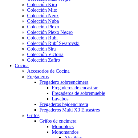
Colección Kiro
Colección Mito
Colección Neox
Colección Nuba
Colección Plexo
Colección Plexo Negro
Colección Rubí
Colección Rubí Swarovski
Colección Sira
Colección Victoria
Colección Zafiro
Cocina
Accesorios de Cocina
Fregaderos
Fregadero sobreencimera
Fregaderos de encastrar
Fregaderos de sobremueble
Lavabos
Fregaderos bajoencimera
Fregaderos Multi X3 Encastres
Grifos
Grifos de encimera
Monoblocs
Monomandos
Abatibles