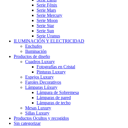
Serie Fénix
Serie Mars
Serie Mercury
Serie Moon
Serie Star
Serie Sun
Serie Uranus
ILUMINACIÓN Y ELECTRICIDAD
Enchufes
Iluminación
Productos de diseño
Cuadros Luxury
Fotografías en Cristal
Pinturas Luxury
Espejos Luxury
Faroles Decorativos
Lámparas Lúxury
Lámpara de Sobremesa
Lámparas de pared
Lámparas de techo
Mesas Luxury
Sillas Luxury
Productos Ocultos y recogidos
Sin categorizar