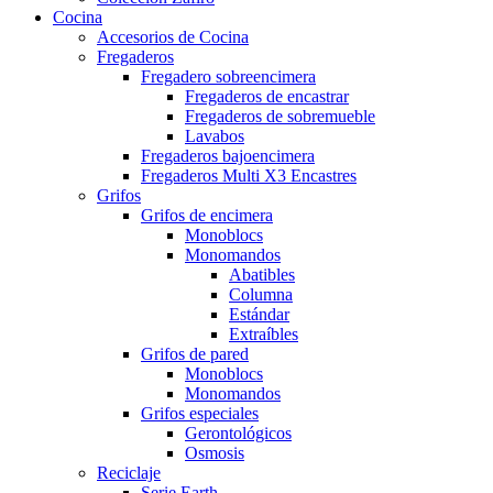
Cocina
Accesorios de Cocina
Fregaderos
Fregadero sobreencimera
Fregaderos de encastrar
Fregaderos de sobremueble
Lavabos
Fregaderos bajoencimera
Fregaderos Multi X3 Encastres
Grifos
Grifos de encimera
Monoblocs
Monomandos
Abatibles
Columna
Estándar
Extraíbles
Grifos de pared
Monoblocs
Monomandos
Grifos especiales
Gerontológicos
Osmosis
Reciclaje
Serie Earth