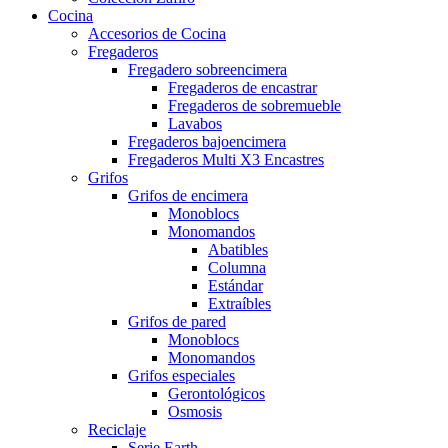
Cocina
Accesorios de Cocina
Fregaderos
Fregadero sobreencimera
Fregaderos de encastrar
Fregaderos de sobremueble
Lavabos
Fregaderos bajoencimera
Fregaderos Multi X3 Encastres
Grifos
Grifos de encimera
Monoblocs
Monomandos
Abatibles
Columna
Estándar
Extraíbles
Grifos de pared
Monoblocs
Monomandos
Grifos especiales
Gerontológicos
Osmosis
Reciclaje
Serie Earth