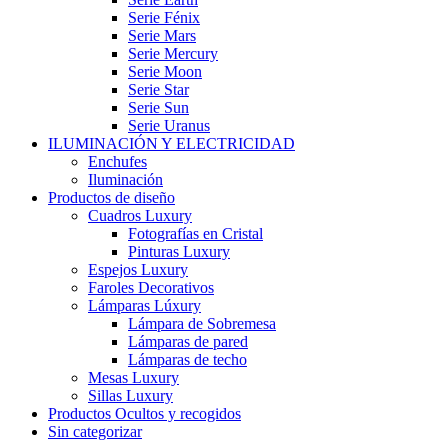
Serie Fénix
Serie Mars
Serie Mercury
Serie Moon
Serie Star
Serie Sun
Serie Uranus
ILUMINACIÓN Y ELECTRICIDAD
Enchufes
Iluminación
Productos de diseño
Cuadros Luxury
Fotografías en Cristal
Pinturas Luxury
Espejos Luxury
Faroles Decorativos
Lámparas Lúxury
Lámpara de Sobremesa
Lámparas de pared
Lámparas de techo
Mesas Luxury
Sillas Luxury
Productos Ocultos y recogidos
Sin categorizar