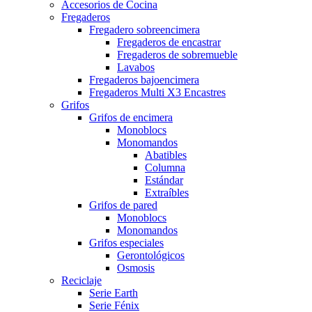
Accesorios de Cocina
Fregaderos
Fregadero sobreencimera
Fregaderos de encastrar
Fregaderos de sobremueble
Lavabos
Fregaderos bajoencimera
Fregaderos Multi X3 Encastres
Grifos
Grifos de encimera
Monoblocs
Monomandos
Abatibles
Columna
Estándar
Extraíbles
Grifos de pared
Monoblocs
Monomandos
Grifos especiales
Gerontológicos
Osmosis
Reciclaje
Serie Earth
Serie Fénix