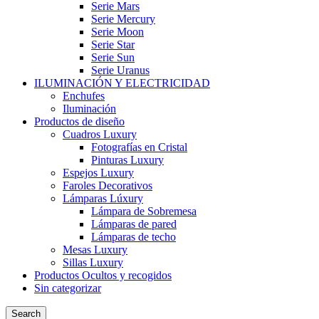
Serie Mars
Serie Mercury
Serie Moon
Serie Star
Serie Sun
Serie Uranus
ILUMINACIÓN Y ELECTRICIDAD
Enchufes
Iluminación
Productos de diseño
Cuadros Luxury
Fotografías en Cristal
Pinturas Luxury
Espejos Luxury
Faroles Decorativos
Lámparas Lúxury
Lámpara de Sobremesa
Lámparas de pared
Lámparas de techo
Mesas Luxury
Sillas Luxury
Productos Ocultos y recogidos
Sin categorizar
Search