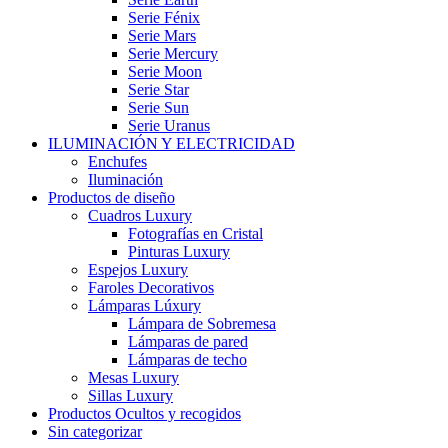
Serie Fénix
Serie Mars
Serie Mercury
Serie Moon
Serie Star
Serie Sun
Serie Uranus
ILUMINACIÓN Y ELECTRICIDAD
Enchufes
Iluminación
Productos de diseño
Cuadros Luxury
Fotografías en Cristal
Pinturas Luxury
Espejos Luxury
Faroles Decorativos
Lámparas Lúxury
Lámpara de Sobremesa
Lámparas de pared
Lámparas de techo
Mesas Luxury
Sillas Luxury
Productos Ocultos y recogidos
Sin categorizar