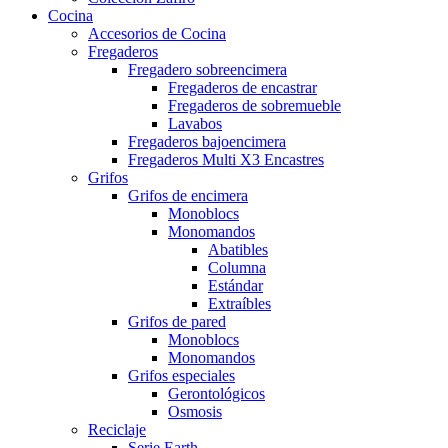
Cocina
Accesorios de Cocina
Fregaderos
Fregadero sobreencimera
Fregaderos de encastrar
Fregaderos de sobremueble
Lavabos
Fregaderos bajoencimera
Fregaderos Multi X3 Encastres
Grifos
Grifos de encimera
Monoblocs
Monomandos
Abatibles
Columna
Estándar
Extraíbles
Grifos de pared
Monoblocs
Monomandos
Grifos especiales
Gerontológicos
Osmosis
Reciclaje
Serie Earth