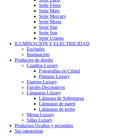
Serie Fénix
Serie Mars
Serie Mercury
Serie Moon
Serie Star
Serie Sun
Serie Uranus
ILUMINACIÓN Y ELECTRICIDAD
Enchufes
Iluminación
Productos de diseño
Cuadros Luxury
Fotografías en Cristal
Pinturas Luxury
Espejos Luxury
Faroles Decorativos
Lámparas Lúxury
Lámpara de Sobremesa
Lámparas de pared
Lámparas de techo
Mesas Luxury
Sillas Luxury
Productos Ocultos y recogidos
Sin categorizar