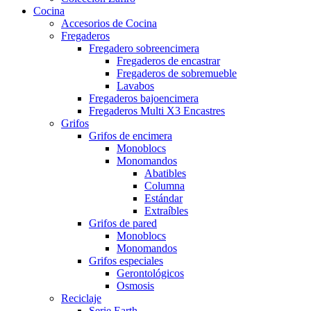
Cocina
Accesorios de Cocina
Fregaderos
Fregadero sobreencimera
Fregaderos de encastrar
Fregaderos de sobremueble
Lavabos
Fregaderos bajoencimera
Fregaderos Multi X3 Encastres
Grifos
Grifos de encimera
Monoblocs
Monomandos
Abatibles
Columna
Estándar
Extraíbles
Grifos de pared
Monoblocs
Monomandos
Grifos especiales
Gerontológicos
Osmosis
Reciclaje
Serie Earth