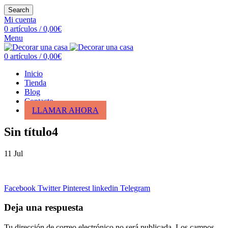
Search
Mi cuenta
0
artículos
/
0,00
€
Menu
0
artículos
/
0,00
€
Inicio
Tienda
Blog
Contacto
LLAMAR AHORA
Sin título4
11
Jul
Facebook
Twitter
Pinterest
linkedin
Telegram
Deja una respuesta
Tu dirección de correo electrónico no será publicada.
Los campos