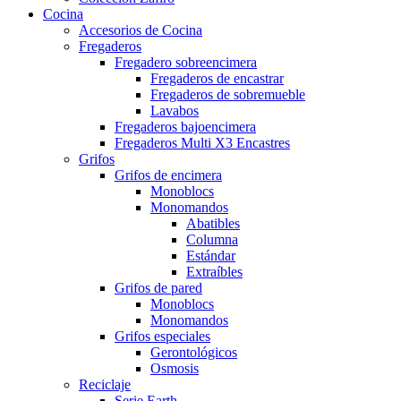
Cocina
Accesorios de Cocina
Fregaderos
Fregadero sobreencimera
Fregaderos de encastrar
Fregaderos de sobremueble
Lavabos
Fregaderos bajoencimera
Fregaderos Multi X3 Encastres
Grifos
Grifos de encimera
Monoblocs
Monomandos
Abatibles
Columna
Estándar
Extraíbles
Grifos de pared
Monoblocs
Monomandos
Grifos especiales
Gerontológicos
Osmosis
Reciclaje
Serie Earth