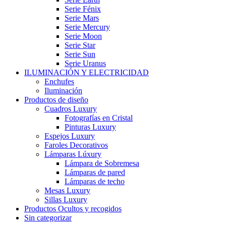
Serie Fénix
Serie Mars
Serie Mercury
Serie Moon
Serie Star
Serie Sun
Serie Uranus
ILUMINACIÓN Y ELECTRICIDAD
Enchufes
Iluminación
Productos de diseño
Cuadros Luxury
Fotografías en Cristal
Pinturas Luxury
Espejos Luxury
Faroles Decorativos
Lámparas Lúxury
Lámpara de Sobremesa
Lámparas de pared
Lámparas de techo
Mesas Luxury
Sillas Luxury
Productos Ocultos y recogidos
Sin categorizar