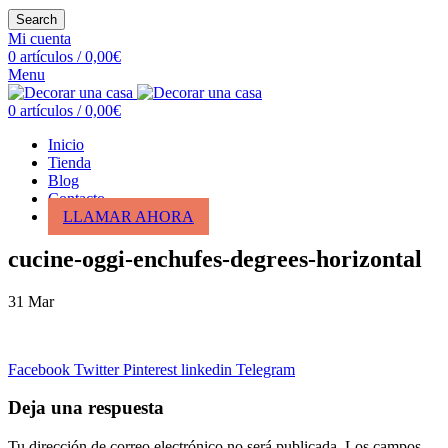
Search
Mi cuenta
0
artículos
/
0,00
€
Menu
0
artículos
/
0,00
€
Inicio
Tienda
Blog
Contacto
LLAMAR AHORA
cucine-oggi-enchufes-degrees-horizontal
31
Mar
Facebook
Twitter
Pinterest
linkedin
Telegram
Deja una respuesta
Tu dirección de correo electrónico no será publicada.
Los campos