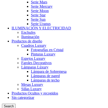
Serie Mars
Serie Mercury
Serie Moon
Serie Star
Serie Sun
Serie Uranus
ILUMINACIÓN Y ELECTRICIDAD
Enchufes
Iluminación
Productos de diseño
Cuadros Luxury
Fotografías en Cristal
Pinturas Luxury
Espejos Luxury
Faroles Decorativos
Lámparas Lúxury
Lámpara de Sobremesa
Lámparas de pared
Lámparas de techo
Mesas Luxury
Sillas Luxury
Productos Ocultos y recogidos
Sin categorizar
Search