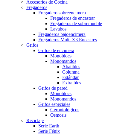
Accesorios de Cocina
Fregaderos
Fregadero sobreencimera
Fregaderos de encastrar
Fregaderos de sobremueble
Lavabos
Fregaderos bajoencimera
Fregaderos Multi X3 Encastres
Grifos
Grifos de encimera
Monoblocs
Monomandos
Abatibles
Columna
Estándar
Extraíbles
Grifos de pared
Monoblocs
Monomandos
Grifos especiales
Gerontológicos
Osmosis
Reciclaje
Serie Earth
Serie Fénix