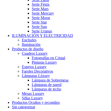
Serie Fénix
Serie Mars
Serie Mercury
Serie Moon
Serie Star
Serie Sun
Serie Uranus
ILUMINACIÓN Y ELECTRICIDAD
Enchufes
Iluminación
Productos de diseño
Cuadros Luxury
Fotografías en Cristal
Pinturas Luxury
Espejos Luxury
Faroles Decorativos
Lámparas Lúxury
Lámpara de Sobremesa
Lámparas de pared
Lámparas de techo
Mesas Luxury
Sillas Luxury
Productos Ocultos y recogidos
Sin categorizar