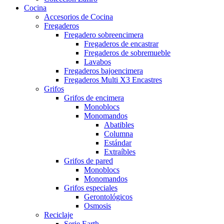
Cocina
Accesorios de Cocina
Fregaderos
Fregadero sobreencimera
Fregaderos de encastrar
Fregaderos de sobremueble
Lavabos
Fregaderos bajoencimera
Fregaderos Multi X3 Encastres
Grifos
Grifos de encimera
Monoblocs
Monomandos
Abatibles
Columna
Estándar
Extraíbles
Grifos de pared
Monoblocs
Monomandos
Grifos especiales
Gerontológicos
Osmosis
Reciclaje
Serie Earth