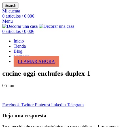
Search
Mi cuenta
0
artículos
/
0,00
€
Menu
0
artículos
/
0,00
€
Inicio
Tienda
Blog
Contacto
LLAMAR AHORA
cucine-oggi-enchufes-duplex-1
05
Jun
Facebook
Twitter
Pinterest
linkedin
Telegram
Deja una respuesta
Tu dirección de correo electrónico no será publicada.
Los campos