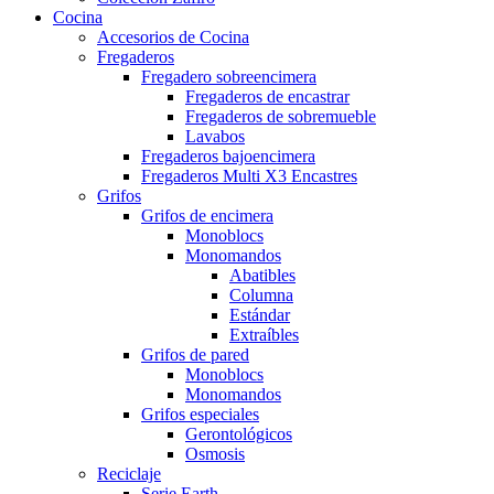
Cocina
Accesorios de Cocina
Fregaderos
Fregadero sobreencimera
Fregaderos de encastrar
Fregaderos de sobremueble
Lavabos
Fregaderos bajoencimera
Fregaderos Multi X3 Encastres
Grifos
Grifos de encimera
Monoblocs
Monomandos
Abatibles
Columna
Estándar
Extraíbles
Grifos de pared
Monoblocs
Monomandos
Grifos especiales
Gerontológicos
Osmosis
Reciclaje
Serie Earth