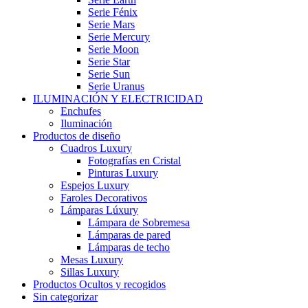
Serie Fénix
Serie Mars
Serie Mercury
Serie Moon
Serie Star
Serie Sun
Serie Uranus
ILUMINACIÓN Y ELECTRICIDAD
Enchufes
Iluminación
Productos de diseño
Cuadros Luxury
Fotografías en Cristal
Pinturas Luxury
Espejos Luxury
Faroles Decorativos
Lámparas Lúxury
Lámpara de Sobremesa
Lámparas de pared
Lámparas de techo
Mesas Luxury
Sillas Luxury
Productos Ocultos y recogidos
Sin categorizar