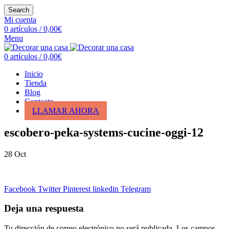
Search
Mi cuenta
0
artículos
/
0,00
€
Menu
0
artículos
/
0,00
€
Inicio
Tienda
Blog
Contacto
LLAMAR AHORA
escobero-peka-systems-cucine-oggi-12
28
Oct
Facebook
Twitter
Pinterest
linkedin
Telegram
Deja una respuesta
Tu dirección de correo electrónico no será publicada.
Los campos