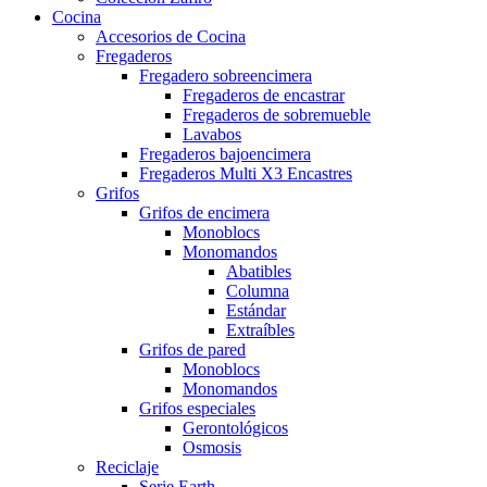
Cocina
Accesorios de Cocina
Fregaderos
Fregadero sobreencimera
Fregaderos de encastrar
Fregaderos de sobremueble
Lavabos
Fregaderos bajoencimera
Fregaderos Multi X3 Encastres
Grifos
Grifos de encimera
Monoblocs
Monomandos
Abatibles
Columna
Estándar
Extraíbles
Grifos de pared
Monoblocs
Monomandos
Grifos especiales
Gerontológicos
Osmosis
Reciclaje
Serie Earth