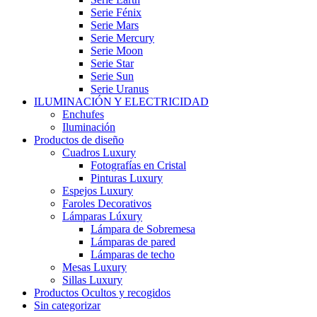
Serie Fénix
Serie Mars
Serie Mercury
Serie Moon
Serie Star
Serie Sun
Serie Uranus
ILUMINACIÓN Y ELECTRICIDAD
Enchufes
Iluminación
Productos de diseño
Cuadros Luxury
Fotografías en Cristal
Pinturas Luxury
Espejos Luxury
Faroles Decorativos
Lámparas Lúxury
Lámpara de Sobremesa
Lámparas de pared
Lámparas de techo
Mesas Luxury
Sillas Luxury
Productos Ocultos y recogidos
Sin categorizar