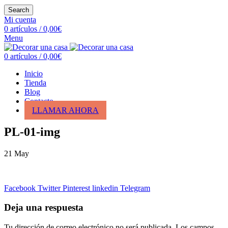
Search
Mi cuenta
0
artículos
/
0,00
€
Menu
0
artículos
/
0,00
€
Inicio
Tienda
Blog
Contacto
LLAMAR AHORA
PL-01-img
21
May
Facebook
Twitter
Pinterest
linkedin
Telegram
Deja una respuesta
Tu dirección de correo electrónico no será publicada.
Los campos