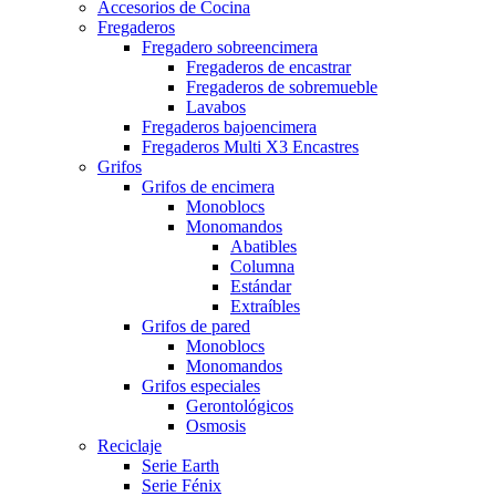
Accesorios de Cocina
Fregaderos
Fregadero sobreencimera
Fregaderos de encastrar
Fregaderos de sobremueble
Lavabos
Fregaderos bajoencimera
Fregaderos Multi X3 Encastres
Grifos
Grifos de encimera
Monoblocs
Monomandos
Abatibles
Columna
Estándar
Extraíbles
Grifos de pared
Monoblocs
Monomandos
Grifos especiales
Gerontológicos
Osmosis
Reciclaje
Serie Earth
Serie Fénix