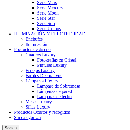
Serie Mars
Serie Mercury
Serie Moon
Serie Star
Serie Sun
Serie Uranus
ILUMINACIÓN Y ELECTRICIDAD
Enchufes
Iluminación
Productos de diseño
Cuadros Luxury
Fotografías en Cristal
Pinturas Luxury
Espejos Luxury
Faroles Decorativos
Lámparas Lúxury
Lámpara de Sobremesa
Lámparas de pared
Lámparas de techo
Mesas Luxury
Sillas Luxury
Productos Ocultos y recogidos
Sin categorizar
Search