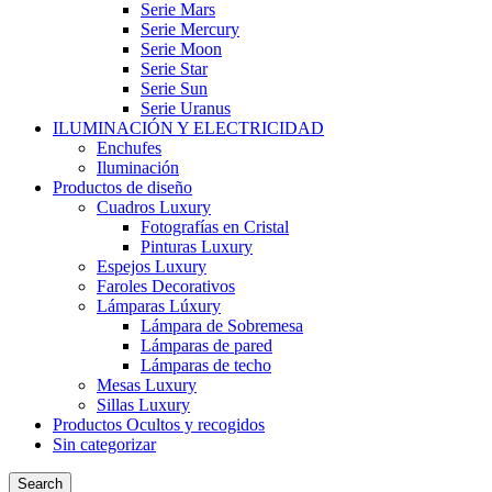
Serie Mars
Serie Mercury
Serie Moon
Serie Star
Serie Sun
Serie Uranus
ILUMINACIÓN Y ELECTRICIDAD
Enchufes
Iluminación
Productos de diseño
Cuadros Luxury
Fotografías en Cristal
Pinturas Luxury
Espejos Luxury
Faroles Decorativos
Lámparas Lúxury
Lámpara de Sobremesa
Lámparas de pared
Lámparas de techo
Mesas Luxury
Sillas Luxury
Productos Ocultos y recogidos
Sin categorizar
Search