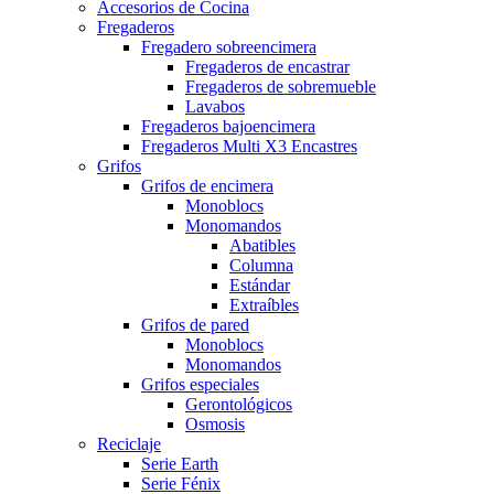
Accesorios de Cocina
Fregaderos
Fregadero sobreencimera
Fregaderos de encastrar
Fregaderos de sobremueble
Lavabos
Fregaderos bajoencimera
Fregaderos Multi X3 Encastres
Grifos
Grifos de encimera
Monoblocs
Monomandos
Abatibles
Columna
Estándar
Extraíbles
Grifos de pared
Monoblocs
Monomandos
Grifos especiales
Gerontológicos
Osmosis
Reciclaje
Serie Earth
Serie Fénix