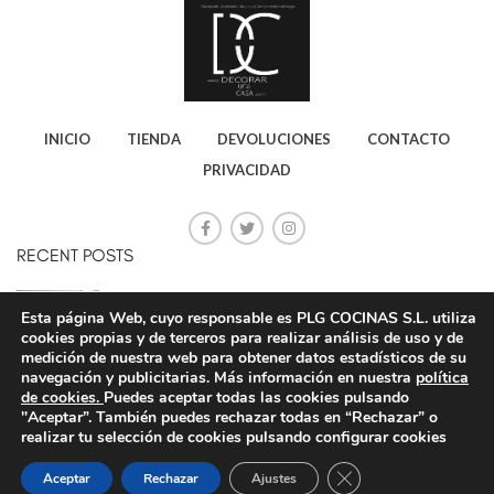
INICIO
TIENDA
DEVOLUCIONES
CONTACTO
PRIVACIDAD
RECENT POSTS
CONSEJOS PARA AHORRAR ELECTRICIDAD
Esta página Web, cuyo responsable es PLG COCINAS S.L. utiliza
20 octubre, 2020
No Comments
cookies propias y de terceros para realizar análisis de uso y de
medición de nuestra web para obtener datos estadísticos de su
navegación y publicitarias. Más información en nuestra
política
de cookies.
Puedes aceptar todas las cookies pulsando
STAR PLG ONLINE
"Aceptar”. También puedes rechazar todas en “Rechazar” o
20 octubre, 2020
No Comments
realizar tu selección de cookies pulsando configurar cookies
CERRAR EL BANNE
Aceptar
Rechazar
Ajustes