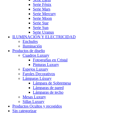
Serie Fénix
Serie Mars
Serie Mercury
Serie Moon
Serie Star
Serie Sun
Serie Uranus
ILUMINACIÓN Y ELECTRICIDAD
Enchufes
Iluminación
Productos de diseño
Cuadros Luxury
Fotografías en Cristal
Pinturas Luxury
Espejos Luxury
Faroles Decorativos
Lámparas Lúxury
Lámpara de Sobremesa
Lámparas de pared
Lámparas de techo
Mesas Luxury
Sillas Luxury
Productos Ocultos y recogidos
Sin categorizar