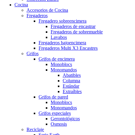
Cocina
Accesorios de Cocina
Fregaderos
Fregadero sobreencimera
Fregaderos de encastrar
Fregaderos de sobremueble
Lavabos
Fregaderos bajoencimera
Fregaderos Multi X3 Encastres
Grifos
Grifos de encimera
Monoblocs
Monomandos
Abatibles
Columna
Estándar
Extraíbles
Grifos de pared
Monoblocs
Monomandos
Grifos especiales
Gerontológicos
Osmosis
Reciclaje
Serie Earth