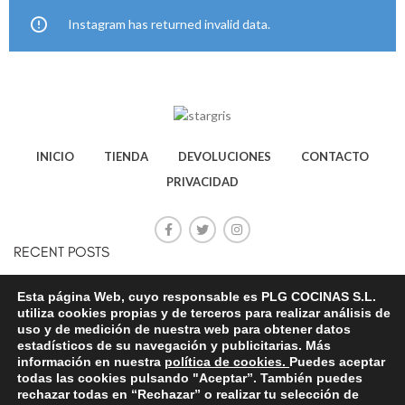
Instagram has returned invalid data.
INICIO
TIENDA
DEVOLUCIONES
CONTACTO
PRIVACIDAD
RECENT POSTS
CONSEJOS PARA AHORRAR
Esta página Web, cuyo responsable es PLG COCINAS S.L.
ELECTRICIDAD
utiliza cookies propias y de terceros para realizar análisis de
uso y de medición de nuestra web para obtener datos
20 octubre, 2020
No Comments
estadísticos de su navegación y publicitarias. Más
información en nuestra
política de cookies.
Puedes aceptar
STAR PLG ONLINE
todas las cookies pulsando "Aceptar”. También puedes
rechazar todas en “Rechazar” o realizar tu selección de
20 octubre, 2020
No Comments