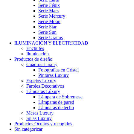
Serie Fénix
Serie Mars
Serie Mercury
Serie Moon
Serie Star
Serie Sun
Serie Uranus
ILUMINACIÓN Y ELECTRICIDAD
Enchufes
Iluminación
Productos de diseño
Cuadros Luxury
Fotografías en Cristal
Pinturas Luxury
Espejos Luxury
Faroles Decorativos
Lámparas Lúxury
Lámpara de Sobremesa
Lámparas de pared
Lámparas de techo
Mesas Luxury
Sillas Luxury
Productos Ocultos y recogidos
Sin categorizar