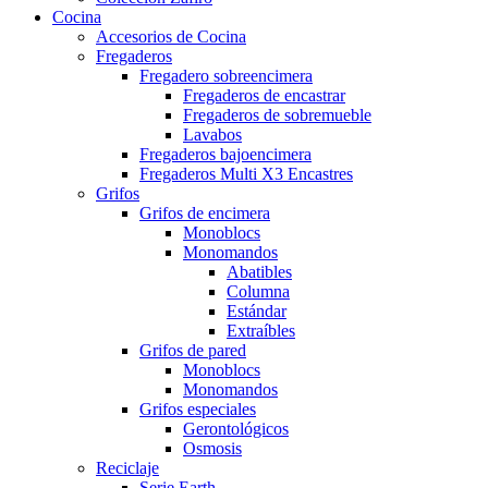
Cocina
Accesorios de Cocina
Fregaderos
Fregadero sobreencimera
Fregaderos de encastrar
Fregaderos de sobremueble
Lavabos
Fregaderos bajoencimera
Fregaderos Multi X3 Encastres
Grifos
Grifos de encimera
Monoblocs
Monomandos
Abatibles
Columna
Estándar
Extraíbles
Grifos de pared
Monoblocs
Monomandos
Grifos especiales
Gerontológicos
Osmosis
Reciclaje
Serie Earth