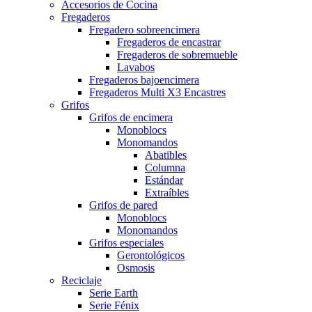
Accesorios de Cocina
Fregaderos
Fregadero sobreencimera
Fregaderos de encastrar
Fregaderos de sobremueble
Lavabos
Fregaderos bajoencimera
Fregaderos Multi X3 Encastres
Grifos
Grifos de encimera
Monoblocs
Monomandos
Abatibles
Columna
Estándar
Extraíbles
Grifos de pared
Monoblocs
Monomandos
Grifos especiales
Gerontológicos
Osmosis
Reciclaje
Serie Earth
Serie Fénix