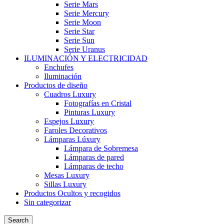
Serie Mars
Serie Mercury
Serie Moon
Serie Star
Serie Sun
Serie Uranus
ILUMINACIÓN Y ELECTRICIDAD
Enchufes
Iluminación
Productos de diseño
Cuadros Luxury
Fotografías en Cristal
Pinturas Luxury
Espejos Luxury
Faroles Decorativos
Lámparas Lúxury
Lámpara de Sobremesa
Lámparas de pared
Lámparas de techo
Mesas Luxury
Sillas Luxury
Productos Ocultos y recogidos
Sin categorizar
Search