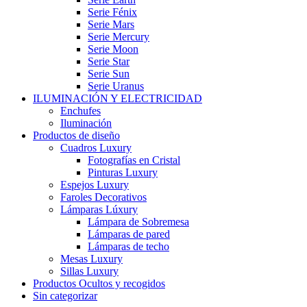
Serie Fénix
Serie Mars
Serie Mercury
Serie Moon
Serie Star
Serie Sun
Serie Uranus
ILUMINACIÓN Y ELECTRICIDAD
Enchufes
Iluminación
Productos de diseño
Cuadros Luxury
Fotografías en Cristal
Pinturas Luxury
Espejos Luxury
Faroles Decorativos
Lámparas Lúxury
Lámpara de Sobremesa
Lámparas de pared
Lámparas de techo
Mesas Luxury
Sillas Luxury
Productos Ocultos y recogidos
Sin categorizar