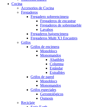
Cocina
Accesorios de Cocina
Fregaderos
Fregadero sobreencimera
Fregaderos de encastrar
Fregaderos de sobremueble
Lavabos
Fregaderos bajoencimera
Fregaderos Multi X3 Encastres
Grifos
Grifos de encimera
Monoblocs
Monomandos
Abatibles
Columna
Estándar
Extraíbles
Grifos de pared
Monoblocs
Monomandos
Grifos especiales
Gerontológicos
Osmosis
Reciclaje
Serie Earth