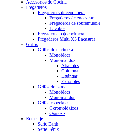
Accesorios de Cocina
Fregaderos
Fregadero sobreencimera
Fregaderos de encastrar
Fregaderos de sobremueble
Lavabos
Fregaderos bajoencimera
Fregaderos Multi X3 Encastres
Grifos
Grifos de encimera
Monoblocs
Monomandos
Abatibles
Columna
Estándar
Extraíbles
Grifos de pared
Monoblocs
Monomandos
Grifos especiales
Gerontológicos
Osmosis
Reciclaje
Serie Earth
Serie Fénix