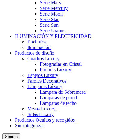
Serie Mars
Serie Mercury
Serie Moon
Serie Star
Serie Sun
Serie Uranus
ILUMINACIÓN Y ELECTRICIDAD
Enchufes
Iluminación
Productos de diseño
Cuadros Luxury
Fotografías en Cristal
Pinturas Luxury
Espejos Luxury
Faroles Decorativos
Lámparas Lúxury
Lámpara de Sobremesa
Lámparas de pared
Lámparas de techo
Mesas Luxury
Sillas Luxury
Productos Ocultos y recogidos
Sin categorizar
Search