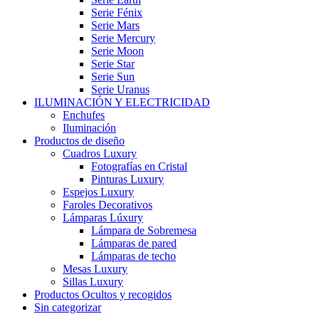
Serie Fénix
Serie Mars
Serie Mercury
Serie Moon
Serie Star
Serie Sun
Serie Uranus
ILUMINACIÓN Y ELECTRICIDAD
Enchufes
Iluminación
Productos de diseño
Cuadros Luxury
Fotografías en Cristal
Pinturas Luxury
Espejos Luxury
Faroles Decorativos
Lámparas Lúxury
Lámpara de Sobremesa
Lámparas de pared
Lámparas de techo
Mesas Luxury
Sillas Luxury
Productos Ocultos y recogidos
Sin categorizar