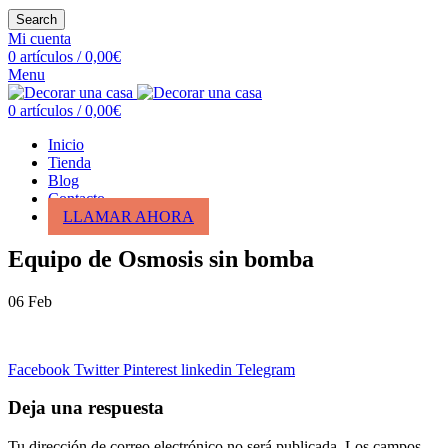
Search
Mi cuenta
0
artículos
/
0,00
€
Menu
0
artículos
/
0,00
€
Inicio
Tienda
Blog
Contacto
LLAMAR AHORA
Equipo de Osmosis sin bomba
06
Feb
Facebook
Twitter
Pinterest
linkedin
Telegram
Deja una respuesta
Tu dirección de correo electrónico no será publicada.
Los campos