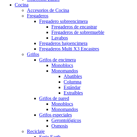
Cocina
Accesorios de Cocina
Fregaderos
Fregadero sobreencimera
Fregaderos de encastrar
Fregaderos de sobremueble
Lavabos
Fregaderos bajoencimera
Fregaderos Multi X3 Encastres
Grifos
Grifos de encimera
Monoblocs
Monomandos
Abatibles
Columna
Estándar
Extraíbles
Grifos de pared
Monoblocs
Monomandos
Grifos especiales
Gerontológicos
Osmosis
Reciclaje
Serie Earth