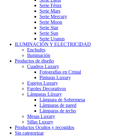
Serie Fénix
Serie Mars
Serie Mercury
Serie Moon
Serie Star
Serie Sun
Serie Uranus
ILUMINACIÓN Y ELECTRICIDAD
Enchufes
Iluminación
Productos de diseño
Cuadros Luxury
Fotografías en Cristal
Pinturas Luxury
Espejos Luxury
Faroles Decorativos
Lámparas Lúxury
Lámpara de Sobremesa
Lámparas de pared
Lámparas de techo
Mesas Luxury
Sillas Luxury
Productos Ocultos y recogidos
Sin categorizar