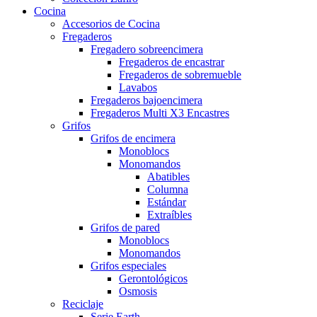
Cocina
Accesorios de Cocina
Fregaderos
Fregadero sobreencimera
Fregaderos de encastrar
Fregaderos de sobremueble
Lavabos
Fregaderos bajoencimera
Fregaderos Multi X3 Encastres
Grifos
Grifos de encimera
Monoblocs
Monomandos
Abatibles
Columna
Estándar
Extraíbles
Grifos de pared
Monoblocs
Monomandos
Grifos especiales
Gerontológicos
Osmosis
Reciclaje
Serie Earth