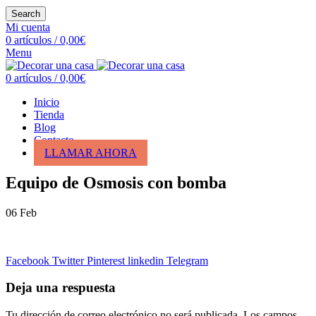
Search
Mi cuenta
0
artículos
/
0,00
€
Menu
0
artículos
/
0,00
€
Inicio
Tienda
Blog
Contacto
LLAMAR AHORA
Equipo de Osmosis con bomba
06
Feb
Facebook
Twitter
Pinterest
linkedin
Telegram
Deja una respuesta
Tu dirección de correo electrónico no será publicada.
Los campos