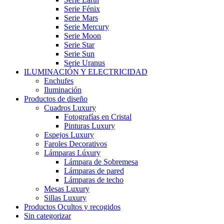
Serie Fénix
Serie Mars
Serie Mercury
Serie Moon
Serie Star
Serie Sun
Serie Uranus
ILUMINACIÓN Y ELECTRICIDAD
Enchufes
Iluminación
Productos de diseño
Cuadros Luxury
Fotografías en Cristal
Pinturas Luxury
Espejos Luxury
Faroles Decorativos
Lámparas Lúxury
Lámpara de Sobremesa
Lámparas de pared
Lámparas de techo
Mesas Luxury
Sillas Luxury
Productos Ocultos y recogidos
Sin categorizar