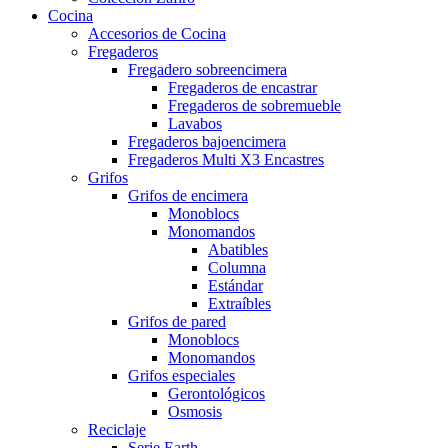
Cocina
Accesorios de Cocina
Fregaderos
Fregadero sobreencimera
Fregaderos de encastrar
Fregaderos de sobremueble
Lavabos
Fregaderos bajoencimera
Fregaderos Multi X3 Encastres
Grifos
Grifos de encimera
Monoblocs
Monomandos
Abatibles
Columna
Estándar
Extraíbles
Grifos de pared
Monoblocs
Monomandos
Grifos especiales
Gerontológicos
Osmosis
Reciclaje
Serie Earth