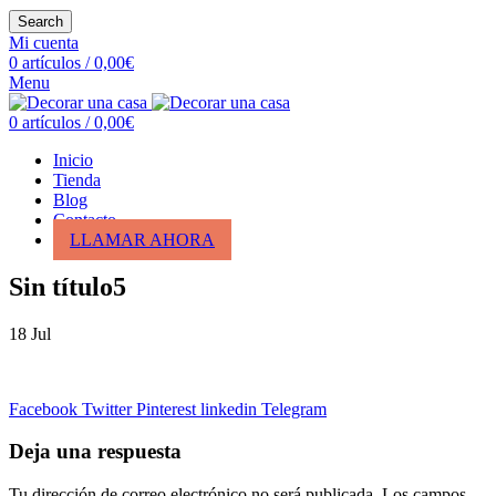
Search
Mi cuenta
0
artículos
/
0,00
€
Menu
0
artículos
/
0,00
€
Inicio
Tienda
Blog
Contacto
LLAMAR AHORA
Sin título5
18
Jul
Facebook
Twitter
Pinterest
linkedin
Telegram
Deja una respuesta
Tu dirección de correo electrónico no será publicada.
Los campos