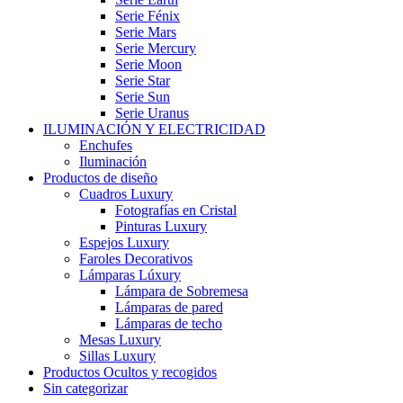
Serie Fénix
Serie Mars
Serie Mercury
Serie Moon
Serie Star
Serie Sun
Serie Uranus
ILUMINACIÓN Y ELECTRICIDAD
Enchufes
Iluminación
Productos de diseño
Cuadros Luxury
Fotografías en Cristal
Pinturas Luxury
Espejos Luxury
Faroles Decorativos
Lámparas Lúxury
Lámpara de Sobremesa
Lámparas de pared
Lámparas de techo
Mesas Luxury
Sillas Luxury
Productos Ocultos y recogidos
Sin categorizar