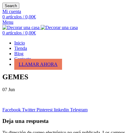
Search
Mi cuenta
0
artículos
/
0,00
€
Menu
0
artículos
/
0,00
€
Inicio
Tienda
Blog
Contacto
LLAMAR AHORA
GEMES
07
Jun
Facebook
Twitter
Pinterest
linkedin
Telegram
Deja una respuesta
Tu dirección de correo electrónico no será publicada.
Los campos