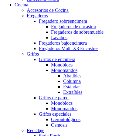
Cocina
Accesorios de Cocina
Fregaderos
Fregadero sobreencimera
Fregaderos de encastrar
Fregaderos de sobremueble
Lavabos
Fregaderos bajoencimera
Fregaderos Multi X3 Encastres
Grifos
Grifos de encimera
Monoblocs
Monomandos
Abatibles
Columna
Estándar
Extraíbles
Grifos de pared
Monoblocs
Monomandos
Grifos especiales
Gerontológicos
Osmosis
Reciclaje
Serie Earth