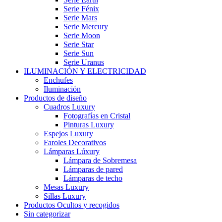
Serie Fénix
Serie Mars
Serie Mercury
Serie Moon
Serie Star
Serie Sun
Serie Uranus
ILUMINACIÓN Y ELECTRICIDAD
Enchufes
Iluminación
Productos de diseño
Cuadros Luxury
Fotografías en Cristal
Pinturas Luxury
Espejos Luxury
Faroles Decorativos
Lámparas Lúxury
Lámpara de Sobremesa
Lámparas de pared
Lámparas de techo
Mesas Luxury
Sillas Luxury
Productos Ocultos y recogidos
Sin categorizar