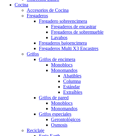
Cocina
Accesorios de Cocina
Fregaderos
Fregadero sobreencimera
Fregaderos de encastrar
Fregaderos de sobremueble
Lavabos
Fregaderos bajoencimera
Fregaderos Multi X3 Encastres
Grifos
Grifos de encimera
Monoblocs
Monomandos
Abatibles
Columna
Estándar
Extraíbles
Grifos de pared
Monoblocs
Monomandos
Grifos especiales
Gerontológicos
Osmosis
Reciclaje
Serie Earth