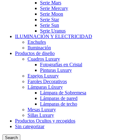
Serie Mars
Serie Mercury
Serie Moon
Serie Star
Serie Sun
Serie Uranus
ILUMINACIÓN Y ELECTRICIDAD
Enchufes
Iluminación
Productos de diseño
Cuadros Luxury
Fotografías en Cristal
Pinturas Luxury
Espejos Luxury
Faroles Decorativos
Lámparas Lúxury
Lámpara de Sobremesa
Lámparas de pared
Lámparas de techo
Mesas Luxury
Sillas Luxury
Productos Ocultos y recogidos
Sin categorizar
Search