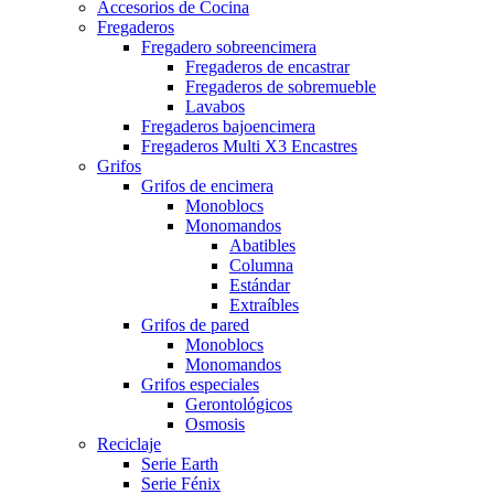
Accesorios de Cocina
Fregaderos
Fregadero sobreencimera
Fregaderos de encastrar
Fregaderos de sobremueble
Lavabos
Fregaderos bajoencimera
Fregaderos Multi X3 Encastres
Grifos
Grifos de encimera
Monoblocs
Monomandos
Abatibles
Columna
Estándar
Extraíbles
Grifos de pared
Monoblocs
Monomandos
Grifos especiales
Gerontológicos
Osmosis
Reciclaje
Serie Earth
Serie Fénix