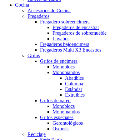
Cocina
Accesorios de Cocina
Fregaderos
Fregadero sobreencimera
Fregaderos de encastrar
Fregaderos de sobremueble
Lavabos
Fregaderos bajoencimera
Fregaderos Multi X3 Encastres
Grifos
Grifos de encimera
Monoblocs
Monomandos
Abatibles
Columna
Estándar
Extraíbles
Grifos de pared
Monoblocs
Monomandos
Grifos especiales
Gerontológicos
Osmosis
Reciclaje
Serie Earth