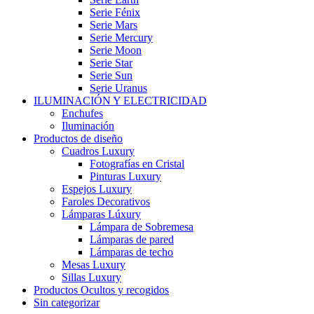
Serie Fénix
Serie Mars
Serie Mercury
Serie Moon
Serie Star
Serie Sun
Serie Uranus
ILUMINACIÓN Y ELECTRICIDAD
Enchufes
Iluminación
Productos de diseño
Cuadros Luxury
Fotografías en Cristal
Pinturas Luxury
Espejos Luxury
Faroles Decorativos
Lámparas Lúxury
Lámpara de Sobremesa
Lámparas de pared
Lámparas de techo
Mesas Luxury
Sillas Luxury
Productos Ocultos y recogidos
Sin categorizar