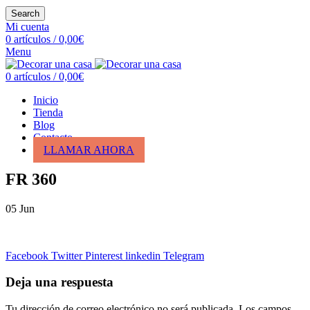
Search
Mi cuenta
0
artículos
/
0,00
€
Menu
0
artículos
/
0,00
€
Inicio
Tienda
Blog
Contacto
LLAMAR AHORA
FR 360
05
Jun
Facebook
Twitter
Pinterest
linkedin
Telegram
Deja una respuesta
Tu dirección de correo electrónico no será publicada.
Los campos