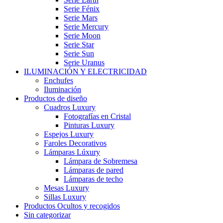
Serie Fénix
Serie Mars
Serie Mercury
Serie Moon
Serie Star
Serie Sun
Serie Uranus
ILUMINACIÓN Y ELECTRICIDAD
Enchufes
Iluminación
Productos de diseño
Cuadros Luxury
Fotografías en Cristal
Pinturas Luxury
Espejos Luxury
Faroles Decorativos
Lámparas Lúxury
Lámpara de Sobremesa
Lámparas de pared
Lámparas de techo
Mesas Luxury
Sillas Luxury
Productos Ocultos y recogidos
Sin categorizar