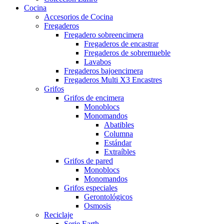
Cocina
Accesorios de Cocina
Fregaderos
Fregadero sobreencimera
Fregaderos de encastrar
Fregaderos de sobremueble
Lavabos
Fregaderos bajoencimera
Fregaderos Multi X3 Encastres
Grifos
Grifos de encimera
Monoblocs
Monomandos
Abatibles
Columna
Estándar
Extraíbles
Grifos de pared
Monoblocs
Monomandos
Grifos especiales
Gerontológicos
Osmosis
Reciclaje
Serie Earth