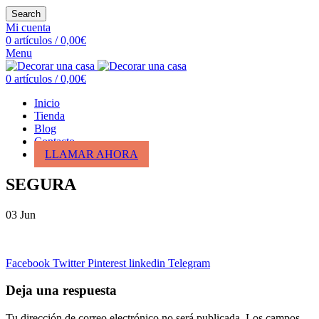
Search
Mi cuenta
0
artículos
/
0,00
€
Menu
0
artículos
/
0,00
€
Inicio
Tienda
Blog
Contacto
LLAMAR AHORA
SEGURA
03
Jun
Facebook
Twitter
Pinterest
linkedin
Telegram
Deja una respuesta
Tu dirección de correo electrónico no será publicada.
Los campos