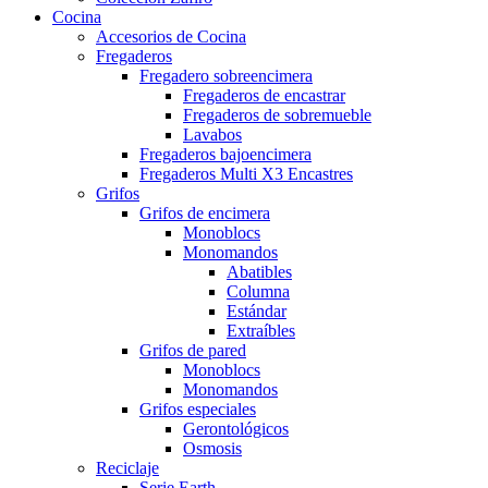
Cocina
Accesorios de Cocina
Fregaderos
Fregadero sobreencimera
Fregaderos de encastrar
Fregaderos de sobremueble
Lavabos
Fregaderos bajoencimera
Fregaderos Multi X3 Encastres
Grifos
Grifos de encimera
Monoblocs
Monomandos
Abatibles
Columna
Estándar
Extraíbles
Grifos de pared
Monoblocs
Monomandos
Grifos especiales
Gerontológicos
Osmosis
Reciclaje
Serie Earth