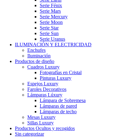
Serie Fénix
Serie Mars
Serie Mercury
Serie Moon
Serie Star
Serie Sun
Serie Uranus
ILUMINACIÓN Y ELECTRICIDAD
Enchufes
Iluminación
Productos de diseño
Cuadros Luxury
Fotografías en Cristal
Pinturas Luxury
Espejos Luxury
Faroles Decorativos
Lámparas Lúxury
Lámpara de Sobremesa
Lámparas de pared
Lámparas de techo
Mesas Luxury
Sillas Luxury
Productos Ocultos y recogidos
Sin categorizar