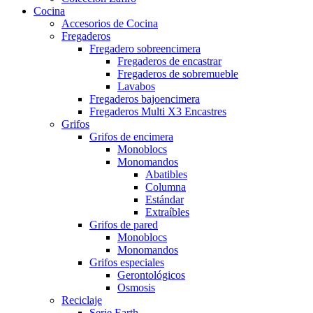
Cocina
Accesorios de Cocina
Fregaderos
Fregadero sobreencimera
Fregaderos de encastrar
Fregaderos de sobremueble
Lavabos
Fregaderos bajoencimera
Fregaderos Multi X3 Encastres
Grifos
Grifos de encimera
Monoblocs
Monomandos
Abatibles
Columna
Estándar
Extraíbles
Grifos de pared
Monoblocs
Monomandos
Grifos especiales
Gerontológicos
Osmosis
Reciclaje
Serie Earth