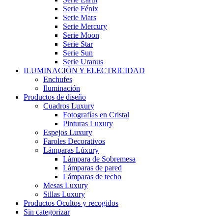
Serie Fénix
Serie Mars
Serie Mercury
Serie Moon
Serie Star
Serie Sun
Serie Uranus
ILUMINACIÓN Y ELECTRICIDAD
Enchufes
Iluminación
Productos de diseño
Cuadros Luxury
Fotografías en Cristal
Pinturas Luxury
Espejos Luxury
Faroles Decorativos
Lámparas Lúxury
Lámpara de Sobremesa
Lámparas de pared
Lámparas de techo
Mesas Luxury
Sillas Luxury
Productos Ocultos y recogidos
Sin categorizar