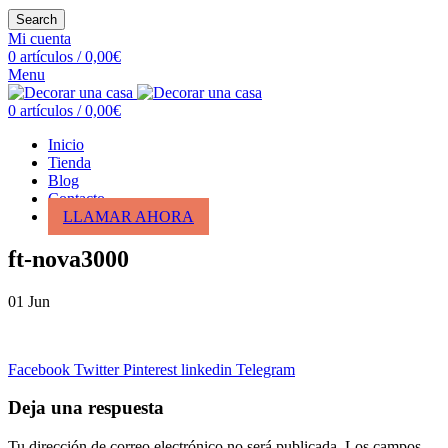
Search
Mi cuenta
0
artículos
/
0,00
€
Menu
0
artículos
/
0,00
€
Inicio
Tienda
Blog
Contacto
LLAMAR AHORA
ft-nova3000
01
Jun
Facebook
Twitter
Pinterest
linkedin
Telegram
Deja una respuesta
Tu dirección de correo electrónico no será publicada.
Los campos