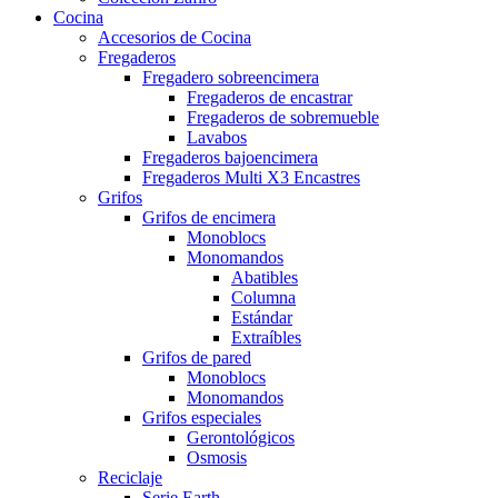
Cocina
Accesorios de Cocina
Fregaderos
Fregadero sobreencimera
Fregaderos de encastrar
Fregaderos de sobremueble
Lavabos
Fregaderos bajoencimera
Fregaderos Multi X3 Encastres
Grifos
Grifos de encimera
Monoblocs
Monomandos
Abatibles
Columna
Estándar
Extraíbles
Grifos de pared
Monoblocs
Monomandos
Grifos especiales
Gerontológicos
Osmosis
Reciclaje
Serie Earth