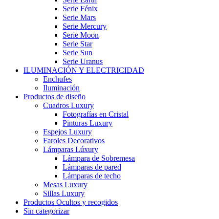
Serie Fénix
Serie Mars
Serie Mercury
Serie Moon
Serie Star
Serie Sun
Serie Uranus
ILUMINACIÓN Y ELECTRICIDAD
Enchufes
Iluminación
Productos de diseño
Cuadros Luxury
Fotografías en Cristal
Pinturas Luxury
Espejos Luxury
Faroles Decorativos
Lámparas Lúxury
Lámpara de Sobremesa
Lámparas de pared
Lámparas de techo
Mesas Luxury
Sillas Luxury
Productos Ocultos y recogidos
Sin categorizar