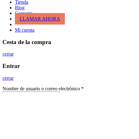
Tienda
Blog
Contacto
LLAMAR AHORA
Mi cuenta
Cesta de la compra
cerrar
Entrar
cerrar
Nombre de usuario o correo electrónico
*
Contraseña
*
Entrar
¿Has perdido tu clave?
Recordar
¿No tienes cuenta todavía?
Crea una cuenta