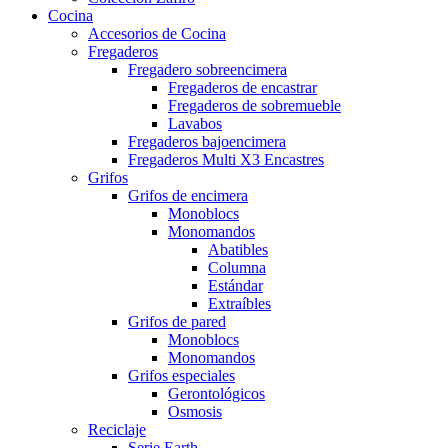
Cocina
Accesorios de Cocina
Fregaderos
Fregadero sobreencimera
Fregaderos de encastrar
Fregaderos de sobremueble
Lavabos
Fregaderos bajoencimera
Fregaderos Multi X3 Encastres
Grifos
Grifos de encimera
Monoblocs
Monomandos
Abatibles
Columna
Estándar
Extraíbles
Grifos de pared
Monoblocs
Monomandos
Grifos especiales
Gerontológicos
Osmosis
Reciclaje
Serie Earth