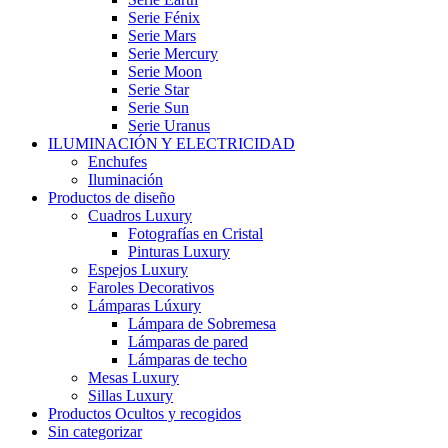
Serie Fénix
Serie Mars
Serie Mercury
Serie Moon
Serie Star
Serie Sun
Serie Uranus
ILUMINACIÓN Y ELECTRICIDAD
Enchufes
Iluminación
Productos de diseño
Cuadros Luxury
Fotografías en Cristal
Pinturas Luxury
Espejos Luxury
Faroles Decorativos
Lámparas Lúxury
Lámpara de Sobremesa
Lámparas de pared
Lámparas de techo
Mesas Luxury
Sillas Luxury
Productos Ocultos y recogidos
Sin categorizar