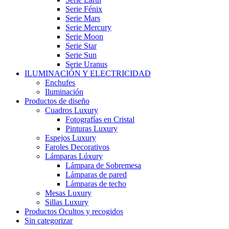
Serie Fénix
Serie Mars
Serie Mercury
Serie Moon
Serie Star
Serie Sun
Serie Uranus
ILUMINACIÓN Y ELECTRICIDAD
Enchufes
Iluminación
Productos de diseño
Cuadros Luxury
Fotografías en Cristal
Pinturas Luxury
Espejos Luxury
Faroles Decorativos
Lámparas Lúxury
Lámpara de Sobremesa
Lámparas de pared
Lámparas de techo
Mesas Luxury
Sillas Luxury
Productos Ocultos y recogidos
Sin categorizar