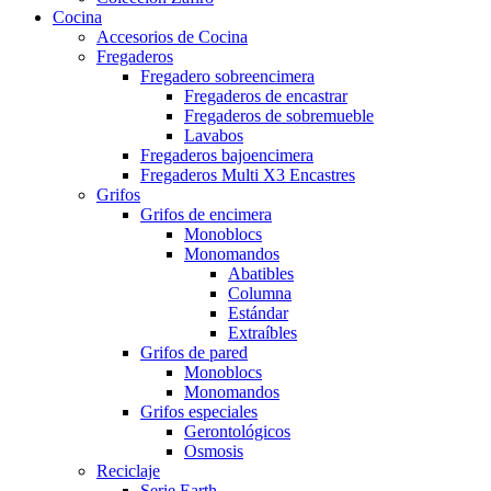
Cocina
Accesorios de Cocina
Fregaderos
Fregadero sobreencimera
Fregaderos de encastrar
Fregaderos de sobremueble
Lavabos
Fregaderos bajoencimera
Fregaderos Multi X3 Encastres
Grifos
Grifos de encimera
Monoblocs
Monomandos
Abatibles
Columna
Estándar
Extraíbles
Grifos de pared
Monoblocs
Monomandos
Grifos especiales
Gerontológicos
Osmosis
Reciclaje
Serie Earth