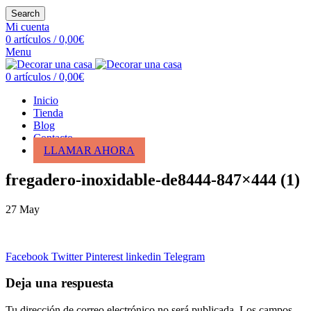
Search
Mi cuenta
0
artículos
/
0,00
€
Menu
0
artículos
/
0,00
€
Inicio
Tienda
Blog
Contacto
LLAMAR AHORA
fregadero-inoxidable-de8444-847×444 (1)
27
May
Facebook
Twitter
Pinterest
linkedin
Telegram
Deja una respuesta
Tu dirección de correo electrónico no será publicada.
Los campos